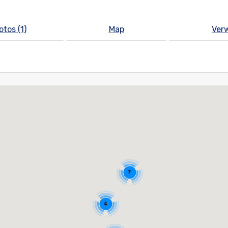
otos (1)
Map
Ver
7
4