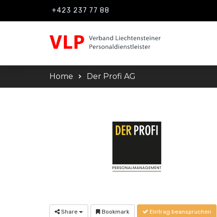
+423 237 77 88
Home
Der Profi AG
Share
Bookmark
Eintrag beanspruchen