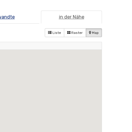
wandte
in der Nähe
Liste
Raster
Map