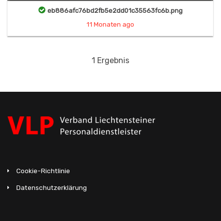
eb886afc76bd2fb5e2dd01c35563fc6b.png
11 Monaten ago
1 Ergebnis
Cookie-Richtlinie
Datenschutzerklärung