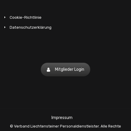
IPA - Internationale
Personalagentur AG
Cookie-Richtlinie
Churer Strasse 4, 9485 Nendeln
Datenschutzerklärung
375 04 34
office@ipa.jobs
http://www.ipa.jobs
Job 4 You AG
Mitglieder Login
Churer Strasse 32, 9485 Nendeln,
Liechtenstein
370 22 88
info@job4you.li
https://www.job4you.ch/
Impressum
© Verband Liechtensteiner Personaldienstleister. Alle Rechte
KORNER Personaldienstleistung