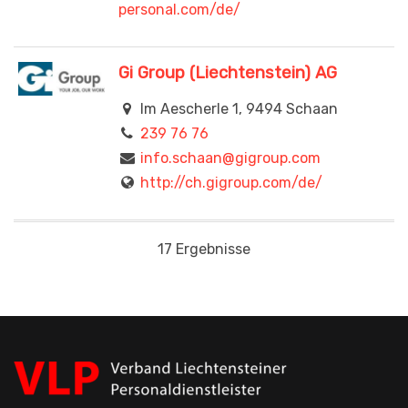
personal.com/de/
Gi Group (Liechtenstein) AG
Im Aescherle 1, 9494 Schaan
239 76 76
info.schaan@gigroup.com
http://ch.gigroup.com/de/
Jobs4Students AG
17 Ergebnisse
Rietstrasse 7, 9496 Balzers
237 55 77
spc@spc.li
https://www.innovatis.net/