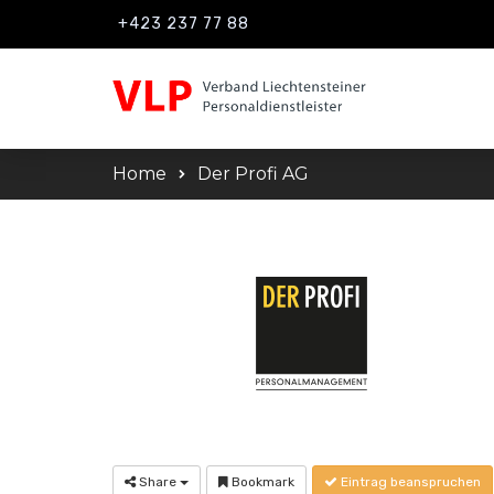
+423 237 77 88
Home
Der Profi AG
Share
Bookmark
Eintrag beanspruchen