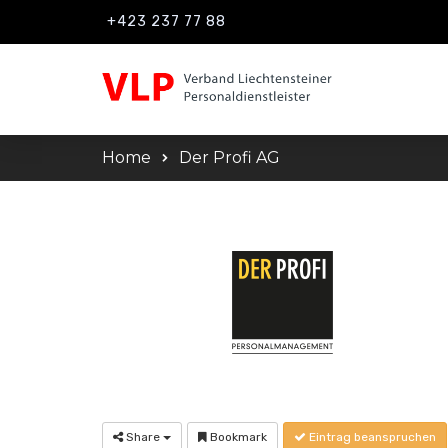
+423 237 77 88
Home
Der Profi AG
Share
Bookmark
Eintrag beanspruchen