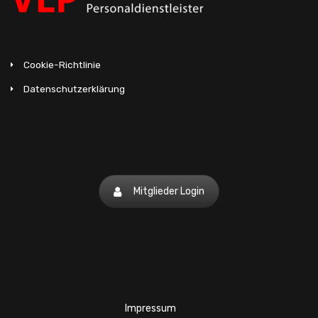
http://ch.gigroup.com/de/
Jobs4Students AG
Cookie-Richtlinie
Rietstrasse 7, 9496 Balzers
Datenschutzerklärung
237 55 77
spc@spc.li
https://www.innovatis.net/
Job 4 You AG
Mitglieder Login
Churer Strasse 32, 9485 Nendeln,
Liechtenstein
370 22 88
info@job4you.li
https://www.job4you.ch/
Impressum