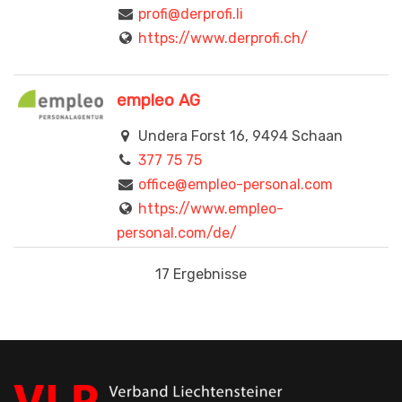
profi@derprofi.li
https://www.derprofi.ch/
empleo AG
Undera Forst 16, 9494 Schaan
377 75 75
office@empleo-personal.com
https://www.empleo-
personal.com/de/
17 Ergebnisse
Gi Group (Liechtenstein) AG
Im Aescherle 1, 9494 Schaan
239 76 76
info.schaan@gigroup.com